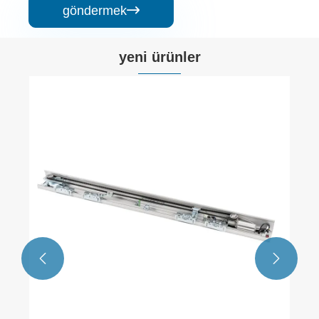
göndermek

yeni ürünler
Çift Bağlantılı Örtüşen Kapı
Daha fazla göster >>

