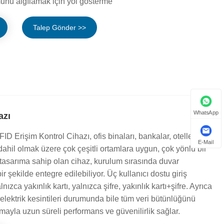
munu algılamak için yol gösterme
Talep Gönder >>
WhatsApp
azı
FID Erişim Kontrol Cihazı, ofis binaları, bankalar, oteller ve
E-Mail
r dahil olmak üzere çok çeşitli ortamlara uygun, çok yönlü bir
ş tasarıma sahip olan cihaz, kurulum sırasında duvar
r şekilde entegre edilebiliyor. Üç kullanıcı dostu giriş
nızca yakınlık kartı, yalnızca şifre, yakınlık kartı+şifre. Ayrıca
elektrik kesintileri durumunda bile tüm veri bütünlüğünü
ayla uzun süreli performans ve güvenilirlik sağlar.