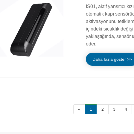
IS01, aktif yansıtıcı kı
otomatik kapı sensörüd
aktivasyonunu tetiklemek
içindeki sıcaklık değiş
yaklaştığında, sensör ı
eder.
Daha fazla göster >>
«
1
2
3
4