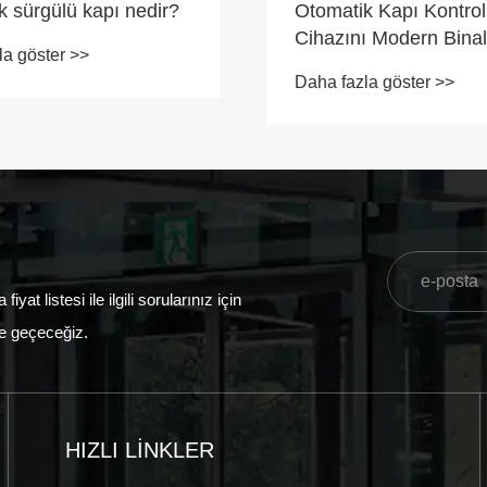
k sürgülü kapı nedir?
Otomatik Kapı Kontrol
Cihazını Modern Binala
la göster >>
Akıllı Seçim Yapan Ne
Daha fazla göster >>
 listesi ile ilgili sorularınız için
ime geçeceğiz.
HIZLI LINKLER