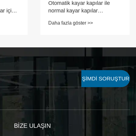
Otomatik kayar kapılar ile
r için
normal kayar kapılar
dir?
arasındaki farklar nelerdir?
Daha fazla göster >>
ŞİMDİ SORUŞTUR
BIZE ULAŞIN