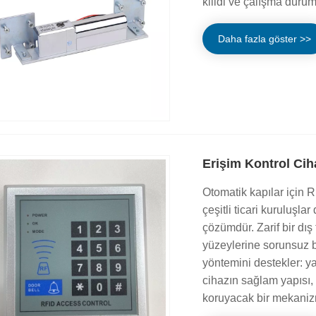
kilidi ve çalışma duru
Daha fazla göster >>
Erişim Kontrol Cih
Otomatik kapılar için R
çeşitli ticari kuruluşla
çözümdür. Zarif bir dı
yüzeylerine sorunsuz bi
yöntemini destekler: yal
cihazın sağlam yapısı, 
koruyacak bir mekanizm